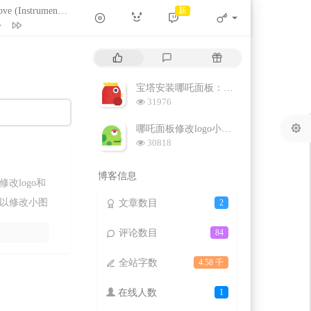
Lost Love (Instrumental)
新
- Lunnna / Janey杰尼
Capo Productions
July
热
最
随
July
门
新
机
ts (feat. Kondor)
文
评
文
宝塔安装哪吒面板：一款便携的小鸡监控面板
Blazo / Kondor
章
论
章
(Instrumental)
浏
31976
览
Lunnna / Janey杰尼
（Piano ver） (翻自 磯
次
哪吒面板修改logo小图标等信息
数:
饭碗的彼岸
浏
he Memory
July
30818
览
テーマ「永遠の一瞬」
次
博客信息
数:
改logo和
伊藤賢治
以修改小图
文章数目
2
评论数目
84
全站字数
4.58 千
在线人数
1