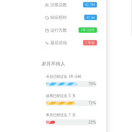
访客总数
62,794
响应耗时
41 ms
运行天数
2年128天
最后活动
2 年前
岁月不待人
18
今日已经过去
小时
76%
5
这周已经过去
天
71%
7
本月已经过去
天
22%