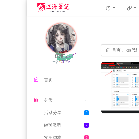
首页
css代
江海
❤
"
?
H
_
t
首页
分类
活动分享
0
经验教程
2
实用脚本
0