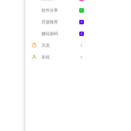
软件分享
0
开源推荐
0
建站源码
0
页面
给我留言
友链
文章归档
DVD资源网
关于我们
正规长期套餐大流量卡
友情链接