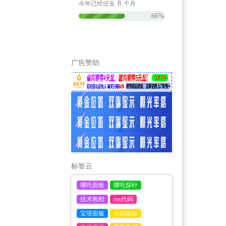
8
今年已经过去
个月
66%
广告赞助
标签云
哪吒面板
哪吒探针
技术教程
css代码
宝塔面板
小鸡面板