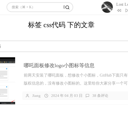
3
Inspire
4
Hyacinth
标签 css代码 下的文章
5
My Soul
6
Best Momen
7
Lost Love 
码
8
风居住的街道
村由紀子）
9
Beyond T
哪吒面板修改logo小图标等信息
10
メイン
前两天安装了哪吒面板，想修改个小图标，GitHub下面只有修
版权信息的，没有修改小图标的。这里给你大家分享一个可
标，logo，和版权...
Jiang
2024 年 04 月 03 日
38 条评论