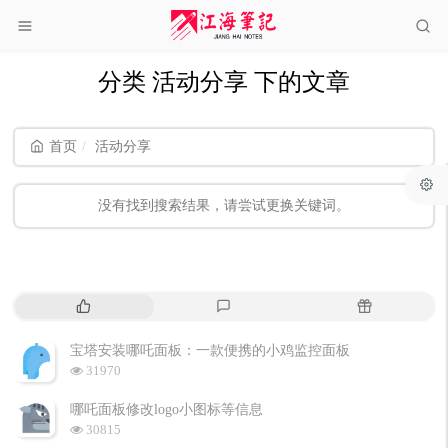
分类 活动分享 下的文章
首页
活动分享
没有找到搜索结果，请尝试更换关键词。
热
最
随
门
新
机
文
评
文
宝塔安装哪吒面板：一款便携的小鸡监控面板
章
论
章
浏
31970
览
次
哪吒面板修改logo小图标等信息
数:
浏
30815
览