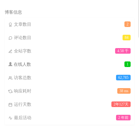
次
数:
博客信息
文章数目
2
评论数目
84
全站字数
4.58 千
在线人数
1
访客总数
62,785
响应耗时
38 ms
运行天数
2年127天
最后活动
2 年前