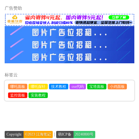
广告赞助
标签云
哪吒面板
哪吒探针
技术教程
css代码
宝塔面板
小鸡面板
监控面板
安装教程
|
Copyright
©2023 江海笔记
萌ICP备
20240800号