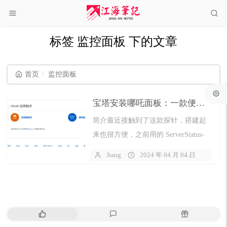
标签 监控面板 下的文章
首页
监控面板
宝塔安装哪吒面板：一款便携的小鸡监控面板
简介最近接触到了这款探针，搭建起
来也很方便，之前用的 ServerStatus-
Hotaru ，添加机器调整顺序不是很方
Jiang
2024 年 04 月 04 日
43
便， 故此换了哪吒探针，发现哪吒
添...
热
最
随
门
新
机