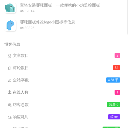
文
评
文
宝塔安装哪吒面板：一款便携的小鸡监控面板
章
论
章
浏
32014
览
次
哪吒面板修改logo小图标等信息
数:
浏
30826
览
次
数:
博客信息
文章数目
2
评论数目
84
全站字数
4.58 千
在线人数
1
访客总数
62,840
响应耗时
47 ms