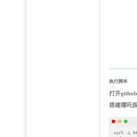
执行脚本
打开git
搭建哪吒
curl -L h