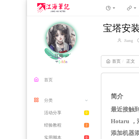
宝塔安
博
Jiang
主：
江海
首页
正文
❤各自努力，顶
F
j
a
x
首页
简介
分类
最近接触到了
活动分享
0
Hotar
经验教程
2
添加机器
实用脚本
0