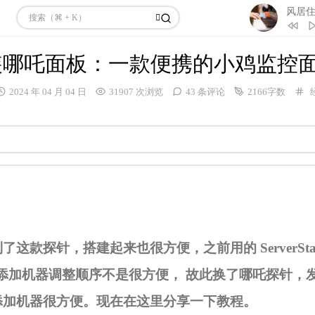
3
Inspire
4
Hyacinth
装哪吒面板：一款便携的小鸡监控
5
My Soul
6
Best Momen
发
2024 年 04 月 04 日
31907 次浏览
43 条评论
2166字数
7
Lost Love 
布
时
8
风居住的街道
间：
村由紀子）
9
Beyond T
10
メイン
这款探针，搭建起来也很方便，之前用的 ServerStat
u ，添加机器调整顺序不是很方便， 故此换了哪吒探针，
添加机器很方便。现在在这里分享一下教程。