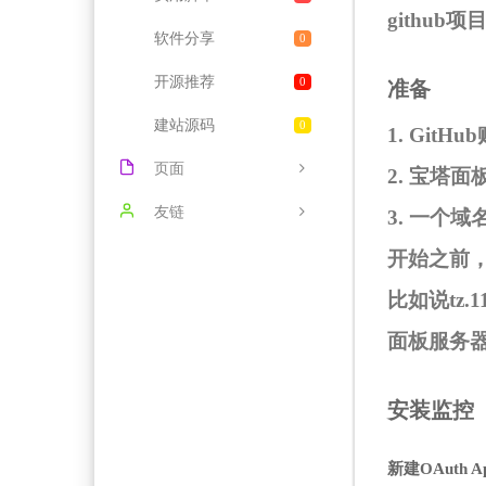
github
软件分享
0
开源推荐
0
准备
建站源码
0
1. GitHu
页面
2. 宝塔面
给我留言
友链
3. 一个域
文章归档
DVD资源网
开始之前
比如说tz.1
关于我们
正规长期套餐大流量卡
面板服务器
友情链接
安装监控
新建OAuth A