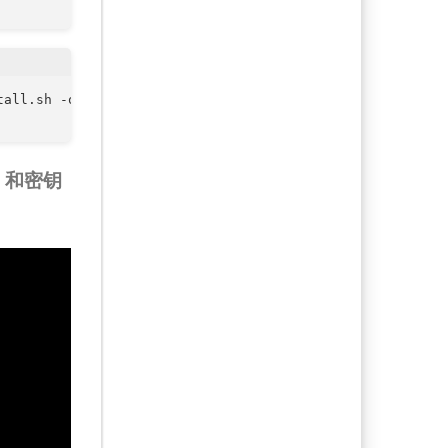
all.sh -o nezha.sh && chmod +x nezha.sh

D 和密钥