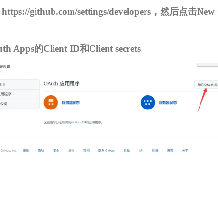
：
https://github.com/settings/developers
，然后点击New O
。
Apps的Client ID和Client secrets