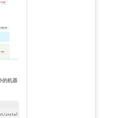
外的机器
t/install.sh  -o nezha.sh && chmod +x nezha.sh
