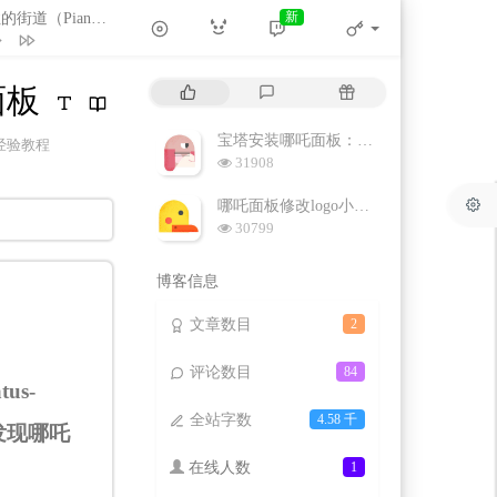
新
风居住的街道（Piano ver） (翻自 磯村由紀子）
- 饭碗的彼岸
Capo Productions
July
热
最
随
面板
July
门
新
机
ts (feat. Kondor)
文
评
文
宝塔安装哪吒面板：一款便携的小鸡监控面板
分
经验教程
Blazo / Kondor
章
论
章
(Instrumental)
浏
31908
类：
览
Lunnna / Janey杰尼
（Piano ver） (翻自 磯
次
哪吒面板修改logo小图标等信息
数:
饭碗的彼岸
浏
he Memory
July
30799
览
テーマ「永遠の一瞬」
次
博客信息
数:
伊藤賢治
文章数目
2
评论数目
84
us-
全站字数
4.58 千
发现哪吒
在线人数
1