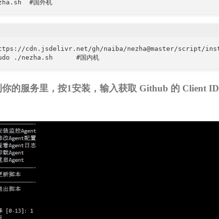
ttps://cdn.jsdelivr.net/gh/naiba/nezha@master/script/inst
的服务里，按1安装，输入获取 Github 的 Client I