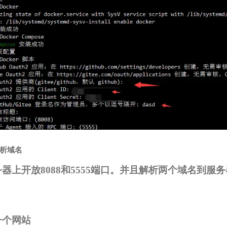
析域名
器上开放8088和5555端口。并且解析两个域名到服
一个网站